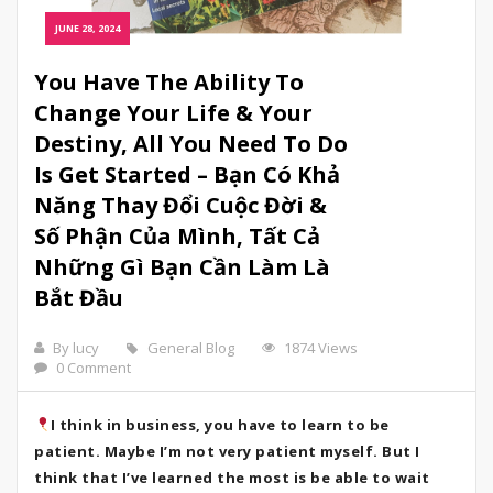
JUNE 28, 2024
You Have The Ability To
Change Your Life & Your
Destiny, All You Need To Do
Is Get Started – Bạn Có Khả
Năng Thay Đổi Cuộc Đời &
Số Phận Của Mình, Tất Cả
Những Gì Bạn Cần Làm Là
Bắt Đầu
By lucy
General Blog
1874 Views
0 Comment
I think in business, you have to learn to be
patient. Maybe I’m not very patient myself. But I
think that I’ve learned the most is be able to wait