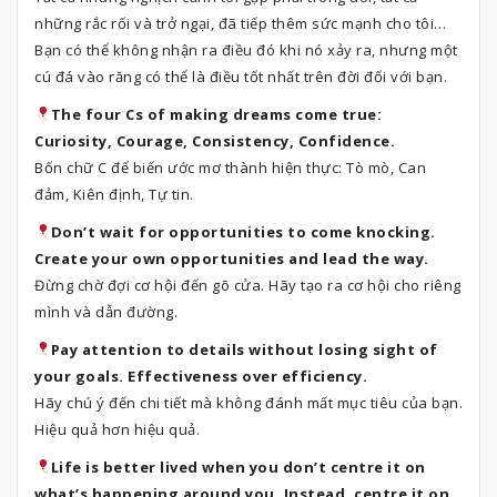
những rắc rối và trở ngại, đã tiếp thêm sức mạnh cho tôi…
Bạn có thể không nhận ra điều đó khi nó xảy ra, nhưng một
cú đá vào răng có thể là điều tốt nhất trên đời đối với bạn.
The four Cs of making dreams come true:
Curiosity, Courage, Consistency, Confidence.
Bốn chữ C để biến ước mơ thành hiện thực: Tò mò, Can
đảm, Kiên định, Tự tin.
Don’t wait for opportunities to come knocking.
Create your own opportunities and lead the way.
Đừng chờ đợi cơ hội đến gõ cửa. Hãy tạo ra cơ hội cho riêng
mình và dẫn đường.
Pay attention to details without losing sight of
your goals. Effectiveness over efficiency.
Hãy chú ý đến chi tiết mà không đánh mất mục tiêu của bạn.
Hiệu quả hơn hiệu quả.
Life is better lived when you don’t centre it on
what’s happening around you. Instead, centre it on