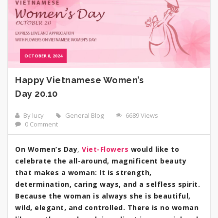
OCTOBER 8, 2024
Happy Vietnamese Women’s
Day 20.10
By lucy
General Blog
6689 Views
0 Comment
On Women’s Day
,
Viet-Flowers
would like to
celebrate the all-around, magnificent beauty
that makes a woman: It is strength,
determination, caring ways, and a selfless spirit.
Because the woman is always she is beautiful,
wild, elegant, and controlled. There is no woman