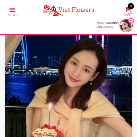
0
Have A Question?
Chat with us!