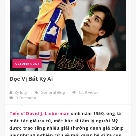
OCTOBER 4, 2024
Đọc Vị Bất Kỳ Ai
By lucy
General Blog
1559 Views
0 Comment
Tiến sĩ David J. Lieberman
sinh năm 1950, ông là
một tác giả ưu tú, một bác sĩ tâm lý người Mỹ
được trao tặng nhiều giải thưởng danh giá cũng
như những nghiên cứu về mối quan hệ giữa con