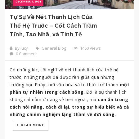
DECEMBER 4, 2024
Tự Sự Về Nét Thanh Lịch Của
Thế Hệ Trước – Cốt Cách Trầm
Tĩnh, Tao Nhã, và Tinh Tế
By lucy
General Blog
1460 Views
0 Comment
Có những lúc, tôi nghĩ về nét thanh lịch của thế hệ
trước, những người đã được rèn giũa qua những
trường học Pháp, nơi văn hóa và tri thức trở thành
một
phần tự nhiên trong cách sống
. Đó là sự thanh lịch
không chỉ nằm ở dáng vẻ bên ngoài, mà
còn ẩn trong
cách nói năng, cách đi lại, trong sự hiểu biết và cả
những chiêm nghiệm lặng thầm về đời sống.
READ MORE