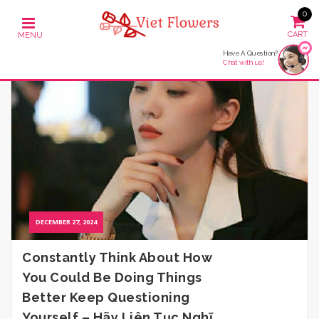
0
Have A Question?
Chat with us!
DECEMBER 27, 2024
Constantly Think About How
You Could Be Doing Things
Better Keep Questioning
Yourself – Hãy Liên Tục Nghĩ