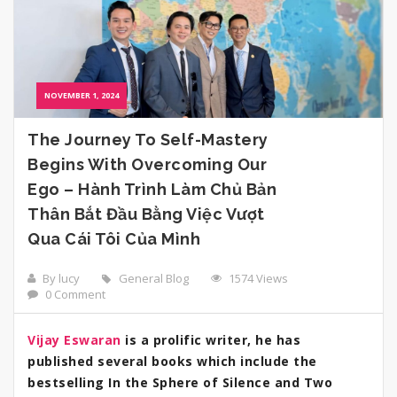
NOVEMBER 1, 2024
The Journey To Self-Mastery
Begins With Overcoming Our
Ego – Hành Trình Làm Chủ Bản
Thân Bắt Đầu Bằng Việc Vượt
Qua Cái Tôi Của Mình
By lucy
General Blog
1574 Views
0 Comment
Vijay Eswaran
is a prolific writer, he has
published several books which include the
bestselling In the Sphere of Silence and Two