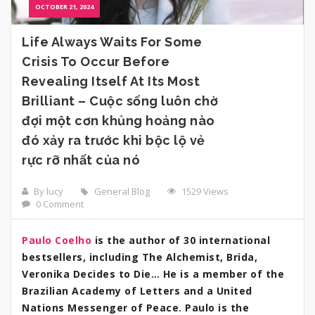
OCTOBER 21, 2024
Life Always Waits For Some
Crisis To Occur Before
Revealing Itself At Its Most
Brilliant – Cuộc sống luôn chờ
đợi một cơn khủng hoảng nào
đó xảy ra trước khi bộc lộ vẻ
rực rỡ nhất của nó
By lucy
General Blog
1529 Views
0 Comment
Paulo Coelho
is the author of 30 international
bestsellers, including The Alchemist, Brida,
Veronika Decides to Die… He is a member of the
Brazilian Academy of Letters and a United
Nations Messenger of Peace. Paulo is the