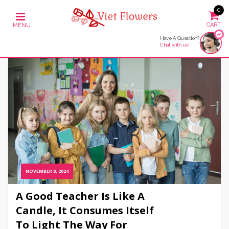
0
Have A Question?
Chat with us!
NOVEMBER 8, 2024
A Good Teacher Is Like A
Candle, It Consumes Itself
To Light The Way For