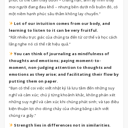
phúc có thể cảm thấy buồn – chẳng hạn, anh ấy nhìn thấy
mọi người đang đau khổ – nhưng bên dưới nỗi buồn đó, có
một niềm hạnh phúc sâu thẳm không lay chuyển.”
Lot of our intuition comes from our body, and
learning to listen to it can be very fruitful.
“Rất nhiều trực giác của chúng ta đến từ cơ thể và học cách
lắng nghe nó có thể rất hiệu quả.”
You can think of journaling as mindfulness of
thoughts and emotions; paying moment-to-
moment, non-judging attention to thoughts and
emotions as they arise; and facilitating their flow by
putting them on paper.
“Bạn có thể coi việc viết nhật ký là lưu tâm đến những suy
nghĩ và cảm xúc; chú ý từng khoảnh khắc, không phán xét
những suy nghĩ và cảm xúc khi chúng phát sinh; và tạo điều
kiện thuận lợi cho dòng chảy của chúng bằng cách viết
chúng ra giấy.”
Strength lies in differences not in similarities.