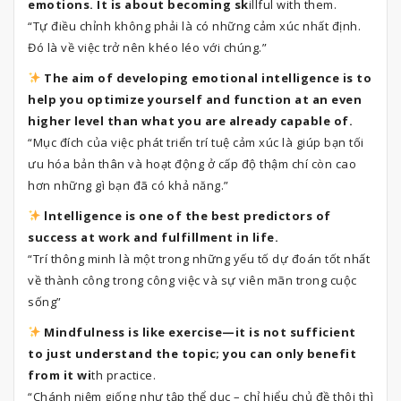
emotions. It is about becoming sk
illful with them.
“Tự điều chỉnh không phải là có những cảm xúc nhất định.
Đó là về việc trở nên khéo léo với chúng.”
The aim of developing emotional intelligence is to
help you optimize yourself and function at an even
higher level than what you are already capable of.
“Mục đích của việc phát triển trí tuệ cảm xúc là giúp bạn tối
ưu hóa bản thân và hoạt động ở cấp độ thậm chí còn cao
hơn những gì bạn đã có khả năng.”
lntelligence is one of the best predictors of
success at work and fulfillment in life.
“Trí thông minh là một trong những yếu tố dự đoán tốt nhất
về thành công trong công việc và sự viên mãn trong cuộc
sống”
Mindfulness is like exercise—it is not sufficient
to just understand the topic; you can only benefit
from it wi
th practice.
“Chánh niệm giống như tập thể dục – chỉ hiểu chủ đề thôi thì