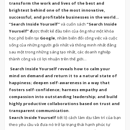
transform the work and lives of the best and
brightest behind one of the most innovative,
successful, and profitable businesses in the world…
“Search Inside Yourself”
và cuốn sách
“Search Inside
Yourself” đ
ược thiết kế đầu tiên của ông như một khóa
học phổ biến tại
Google
, nhằm biến đổi công việc và cuộc
sống của những người giỏi nhất và thông minh nhất đằng
sau một trong những sáng tạo nhất, các doanh nghiệp
thành công và có lợi nhuận trên thế giới…
Search Inside Yourself reveals how to calm your
mind on demand and return it to a natural state of
happiness; deepen self-awareness in a way that
fosters self-confidence; harness empathy and
compassion into outstanding leadership; and build
highly productive collaborations based on trust and
transparent communication
.
Search Inside Yourself
tiết lộ cách làm dịu tâm trí của bạn
theo yêu cầu và đưa nó trở lại trạng thái hạnh phúc tự