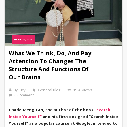
APRIL 20, 2023
What We Think, Do, And Pay
Attention To Changes The
Structure And Functions Of
Our Brains
By lucy
General Blog
1976 Views
0 Comment
Chade-Meng Tan, the author of the book
“Search
Inside Yourself”
and his first designed “Search Inside
Yourself” as a popular course at Google, intended to