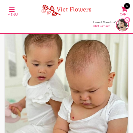
0
Have A Question?
Chat with us!