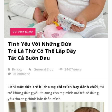
OCTOBER 22, 2021
Tình Yêu Với Những Đứa
Trẻ Là Thứ Có Thể Lấp Đầy
Tất Cả Buồn Đau
By lucy
General Blog
2447 Views
0 Comment
?
Khi một đứa trẻ bị cha mẹ chỉ trích hay đánh chửi
, thì
trẻ không dừng yêu thương cha mẹ mình mà trẻ sẽ dừng
yêu thương chính bản thân mình.