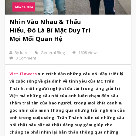
MAY 10, 2024
Nhìn Vào Nhau & Thấu
Hiểu, Đó Là Bí Mật Duy Trì
Mọi Mối Quan Hệ
By lucy
General Blog
1608 Views
0 Comment
Viet-Flowers
xin trích dẫn những câu nói đầy triết lý
về cuộc sống về gia đình về tình yêu của MC Trấn
Thành, một người nghệ sĩ đa tài trong làng giải trí
Việt mà những câu nói của anh luôn chạm đến sâu
thẳm trái tim của bao người, trong mọi khía cạnh &
góc nhìn của mình thông qua những trải nghiệm của
anh trong cuộc sống, Trấn Thành luôn có những câu
nói thật sâu sắc và thật đáng suy gẫm giúp cho
chúng ta phải nhìn lại bản thân thông qua những