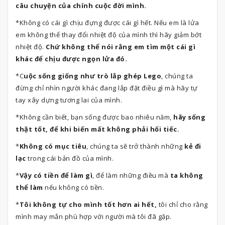
câu chuyện của chính cuộc đời mình.
*Không có cái gì chịu đựng được cái gì hết. Nếu em là lửa
em không thể thay đổi nhiệt độ của mình thì hãy giảm bớt
nhiệt độ.
Chứ không thể nói rằng em tìm một cái gì
khác để chịu được ngọn lửa đó.
*C
uộc sống giống như trò lắp ghép Lego
, chúng ta
đừng chỉ nhìn người khác đang lắp đặt điều gì mà hãy tự
tay xây dựng tương lai của mình.
*Không cần biết, bạn sống được bao nhiêu năm,
hãy sống
thật tốt, để khi biến mất không phải hối tiếc.
*
Không có mục tiêu
, chúng ta sẽ trở thành những
kẻ đi
lạc
trong cái bản đồ của mình.
*
Vậy có tiền để làm gì
, để làm những điều mà
ta không
thể làm
nếu không có tiền.
*
Tôi không tự cho mình tốt hơn ai hết,
tôi chỉ cho rằng
mình may mắn phù hợp với người mà tôi đã gặp.