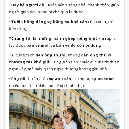
*
Hãy kệ người đời.
Miễn mình sống phải, thanh thản, giúp
người giúp đời, hoan hỉ cho qua là được.
*
Tuổi không đáng sợ bằng sự khô cằn
của con người
bên trong.
*
Chúng tôi là những mảnh ghép riêng biệt
khi ráp lại
tạo được
bản vẽ mới
, và
bản vẽ đó có nội dung.
*Ai cũng thích
đàn ông thú vị,
nhưng đ
àn ông thú vị
thường rất khó giữ
. Cũng giống như việc ai cũng thích ăn
ngon vậy, mà mấy quán ngon thường không gần nhà.
*
Phụ nữ
thường cần
sự an toàn
, ai cho họ
sự an toàn
nhiều hơn thì trái tim họ sẽ bị chinh phục..