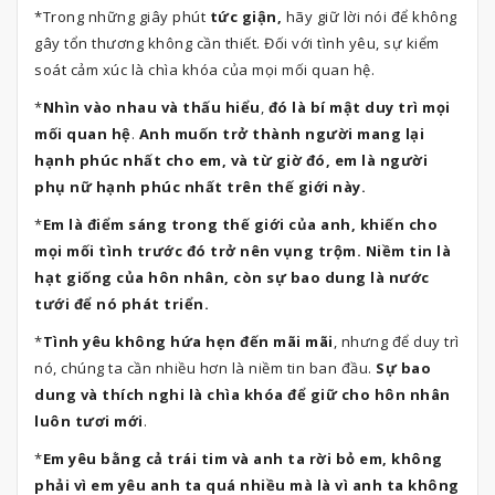
*Trong những giây phút
tức giận,
hãy giữ lời nói để không
gây tổn thương không cần thiết. Đối với tình yêu, sự kiểm
soát cảm xúc là chìa khóa của mọi mối quan hệ.
*
Nhìn vào nhau và thấu hiểu
,
đó là bí mật duy trì mọi
mối quan hệ
.
Anh muốn trở thành người mang lại
hạnh phúc nhất cho em, và từ giờ đó, em là người
phụ nữ hạnh phúc nhất trên thế giới này.
*
Em là điểm sáng trong thế giới của anh, khiến cho
mọi mối tình trước đó trở nên vụng trộm. Niềm tin là
hạt giống của hôn nhân, còn sự bao dung là nước
tưới để nó phát triển.
*
Tình yêu không hứa hẹn đến mãi mãi
, nhưng để duy trì
nó, chúng ta cần nhiều hơn là niềm tin ban đầu.
Sự bao
dung và thích nghi là chìa khóa để giữ cho hôn nhân
luôn tươi mới
.
*
Em yêu bằng cả trái tim và anh ta rời bỏ em, không
phải vì em yêu anh ta quá nhiều mà là vì anh ta không