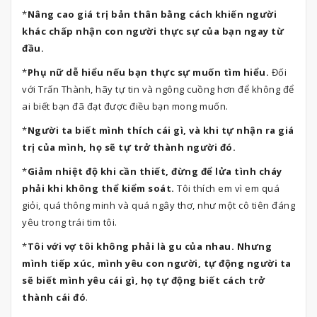
*
Nâng cao giá trị bản thân bằng cách khiến người
khác chấp nhận con người thực sự của bạn ngay từ
đầu.
*
Phụ nữ dễ hiểu nếu bạn thực sự muốn tìm hiểu.
Đối
với Trấn Thành, hãy tự tin và ngông cuồng hơn để không để
ai biết bạn đã đạt được điều bạn mong muốn.
*
Người ta biết mình thích cái gì, và khi tự nhận ra giá
trị của mình, họ sẽ tự trở thành người đó.
*
Giảm nhiệt độ khi cần thiết, đừng để lửa tình cháy
phải khi không thể kiểm soát.
Tôi thích em vì em quá
giỏi, quá thông minh và quá ngây thơ, như một cô tiên đáng
yêu trong trái tim tôi.
*
Tôi với vợ tôi không phải là gu của nhau. Nhưng
mình tiếp xúc, mình yêu con người, tự động người ta
sẽ biết mình yêu cái gì, họ tự động biết cách trở
thành cái đó
.