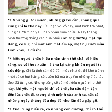
*/ Những gì tôi muốn, những gì tôi cần, chẳng qua
cũng chỉ là thế này
. Bầu bạn với cỏ cây, một bình trà nhạt,
cùng người mình yêu, bên nhau sớm chiều. Ngày tháng
bình thường chẳng cần quá nhiều
những đường mật dịu
dàng, có lúc, chỉ một ánh mắt ấm áp, một nụ cười mỉm
tinh khôi, là đủ rồi.
*/ Một người thấu hiểu nhân tình thế thái sẽ hiểu
rằng, so với hoa xuân, lá thu lại càng khiến người ta
xúc động.
Chỉ là tình cảm đã đến mức nhạt đi, thì khó tránh
khỏi sẽ có hụt hẫng, sẽ buồn bã mà truy tìm những điều tốt
đẹp đã từng có. Nhưng cũng sẽ có một kiểu người như thế
này,
khi yêu một người thì có thể yêu sâu đậm tận
đến lúc chết đi, trong sinh mệnh của anh ta, tất cả
những ngày tháng đều đẹp đẽ như lần đầu gặp gỡ.
*/ Cuối cùng hiểu ra, có những con đường, chỉ có thể