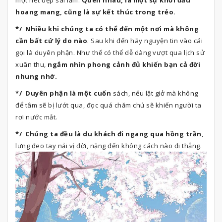
hoang mang, cũng là sự kết thúc trong trẻo.
*/ Nhiều khi chúng ta có thể đến một nơi mà không
cần bất cứ lý do nào
. Sau khi đến hãy nguyện tin vào cái
gọi là duyên phận. Như thế có thể dễ dàng vượt qua lịch sử
xuân thu,
ngắm nhìn phong cảnh đủ khiến bạn cả đời
nhung nhớ.
*/ Duyên phận là một cuốn
sách, nếu lật giở mà không
để tâm sẽ bị lướt qua, đọc quá chăm chú sẽ khiến người ta
rơi nước mắt.
*/ Chúng ta đều là du khách đi ngang qua hồng trần
,
lưng đeo tay nải vị đời, nặng đến không cách nào đi thẳng.