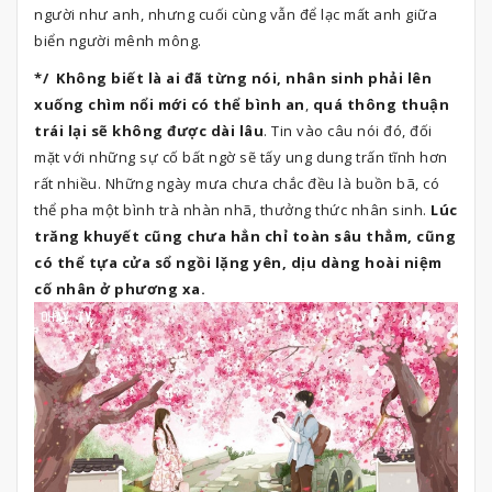
người như anh, nhưng cuối cùng vẫn để lạc mất anh giữa
biển người mênh mông.
*/ Không biết là ai đã từng nói, nhân sinh phải lên
xuống chìm nổi mới có thể bình an
,
quá
thông thuận
trái lại sẽ không được dài lâu
. Tin vào câu nói đó, đối
mặt với những sự cố bất ngờ sẽ tấy ung dung trấn tĩnh hơn
rất nhiều. Những ngày mưa chưa chắc đều là buồn bã, có
thể pha một bình trà nhàn nhã, thưởng thức nhân sinh.
Lúc
trăng khuyết cũng chưa hẳn chỉ toàn sâu thẳm, cũng
có thể tựa cửa sổ ngồi lặng yên, dịu dàng hoài niệm
cố nhân ở phương xa.