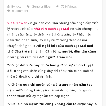
By lucy
General Blog
7914 Views
0 Comment
Viet-Flower
xin gởi đến cho
Bạn
những cảm nhận đầy triết
lý nhân sinh của
nhà văn Bạch Lạc
Mai
với văn phong nhẹ
nhàng sâu lắng, lấy thiện ý viết hồng trần, lấy Phật hiệu
đàm đạo nhân sinh, lấy mây nước trong thiền để nói
chuyện thế gian,
dưới ngòi bút của
Bạch Lạc Mai
mọi
thứ đều trở nên thấm đẫm lòng người, đến tận cùng
những rối rắm của đời người trăm mối.
*/ Cuộc đời xưa nay chưa bao giờ có sự an ổn tuyệt
đối
, trong cơn khốn cùng, duy chỉ có tự cứu mình, mới có
thể giải thoát cho chính mình.
*/
Chẳng qua chỉ muốn cùng ý trung nhân nắm tay
dạo bước hồng trần
, yêu hết mình một lần, dùng tuổi
thanh xuân đổi lấy một lần tim đập mạnh.
*/ Đã là định mệnh thì cũng không cần lo được hay lo