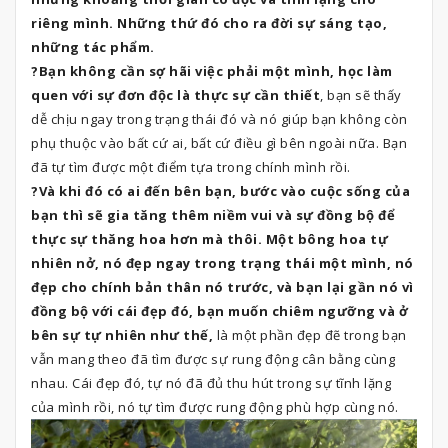
riêng mình. Những thứ đó cho ra đời sự sáng tạo,
những tác phẩm.
?Bạn không cần sợ hãi việc phải một mình, học làm
quen với sự đơn độc là thực sự cần thiết
, bạn sẽ thấy
dễ chịu ngay trong trạng thái đó và nó giúp bạn không còn
phụ thuộc vào bất cứ ai, bất cứ điều gì bên ngoài nữa. Bạn
đã tự tìm được một điểm tựa trong chính mình rồi.
?Và khi đó có ai đến bên bạn, bước vào cuộc sống của
bạn thì sẽ gia tăng thêm niềm vui và sự đồng bộ để
thực sự thăng hoa hơn mà thôi. Một bông hoa tự
nhiên nở, nó đẹp ngay trong trạng thái một mình, nó
đẹp cho chính bản thân nó trước, và bạn lại gần nó vì
đồng bộ với cái đẹp đó, bạn muốn chiêm ngưỡng và ở
bên sự tự nhiên như thế,
là một phần đẹp đẽ trong bạn
vẫn mang theo đã tìm được sự rung động cân bằng cùng
nhau. Cái đẹp đó, tự nó đã đủ thu hút trong sự tĩnh lặng
của mình rồi, nó tự tìm được rung động phù hợp cùng nó.