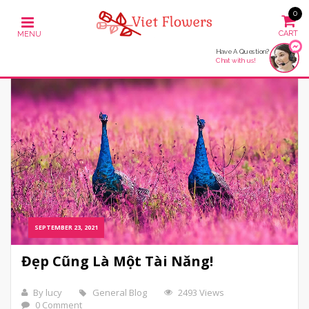
0
Have A Question?
Chat with us!
SEPTEMBER 23, 2021
Đẹp Cũng Là Một Tài Năng!
By lucy
General Blog
2493 Views
0 Comment