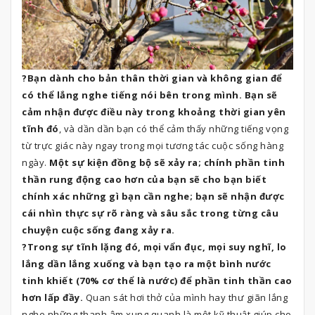
?Bạn dành cho bản thân thời gian và không gian để
có thể lắng nghe tiếng nói bên trong mình. Bạn sẽ
cảm nhận được điều này trong khoảng thời gian yên
tĩnh đó
, và dần dần bạn có thể cảm thấy những tiếng vọng
từ trực giác này ngay trong mọi tương tác cuộc sống hàng
ngày.
Một sự kiện đồng bộ sẽ xảy ra; chính phần tinh
thần rung động cao hơn của bạn sẽ cho bạn biết
chính xác những gì bạn cần nghe; bạn sẽ nhận được
cái nhìn thực sự rõ ràng và sâu sắc trong từng câu
chuyện cuộc sống đang xảy ra.
?Trong sự tĩnh lặng đó, mọi vẩn đục, mọi suy nghĩ, lo
lắng dần lắng xuống và bạn tạo ra một bình nước
tinh khiết (70% cơ thể là nước) để phần tinh thần cao
hơn lấp đầy.
Quan sát hơi thở của mình hay thư giãn lắng
nghe những thanh âm xung quanh là một kỹ thuật giúp cho