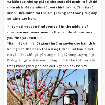
và kiến tạo những giá trị cho cuộc đời mình, trở về để
nhìn nhận để nghiêm túc với chính mình, để hiểu rõ
mình. Hiểu mình rồi thì làm gì cũng rất thông tuệ đầy
sự sáng tạo hơn.
? “Sometimes you find yourself in the middle of
nowhere and sometimes in the middle of nowhere
you find yourself”. ?
?Bạn hãy dành thời gian thường xuyên cho bản thân
khi bạn có thể hoàn toàn ở một mình
. Tốt hơn là một
nơi yên tĩnh. Chỉ ngồi yên lặng không kỳ vọng, suy nghĩ gì.
Không làm gì cả. Điều này dường như rất khó khăn và lạ lẫm
trong khoảng thời gian ban đầu. Vậy nên hãy kiên trì.