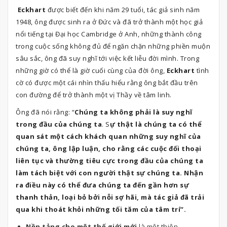
Eckhart
được biết đến khi năm 29 tuổi, tác giả sinh năm
1948, ông được sinh ra ở Đức và đã trở thành một học giả
nổi tiếng tại Đại học Cambridge ở Anh, những thành công
trong cuộc sống không đủ để ngăn chặn những phiền muộn
sâu sắc, ông đã suy nghĩ tới việc kết liễu đời mình. Trong
những giờ có thể là giờ cuối cùng của đời ông,
Eckhart
tình
cờ có được một cái nhìn thấu hiểu rằng ông bắt đầu trên
con đường để trở thành một vị Thầy về tâm linh.
Ông đã nói rằng: “
Chúng ta không phải là suy nghĩ
trong đầu của chúng ta
. S
ự thật là chúng ta có thể
quan sát một cách khách quan những suy nghĩ của
chúng ta, ông lập luận, cho rằng các cuộc đối thoại
liên tục và thường tiêu cực trong đầu của chúng ta
làm tách biệt với con người thật sự chúng ta. Nhận
ra điều này có thể đưa chúng ta đến gần hơn sự
thanh thản, loại bỏ bởi nỗi sợ hãi, mà tác giả đã trải
qua khi thoát khỏi những tối tăm của tâm trí”.
Nền tảng cho một thế giới mới
là một thiên