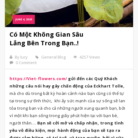
JUNE 4, 2020
Có Một Không Gian Sâu
Lắng Bên Trong Bạn..!
By lucy
General Blog
4257 Views
0 Comment
https://Viet-flowers.com/
gửi đến các Quý Khách
những câu nói hay gây chấn động của Eckhart Tolle,
mà cho dù trong bất kỳ hoàn cảnh nào bạn cũng có thể tự
tại trong sự tĩnh thức, khi ấy sức mạnh của sự sống sẽ lan
tỏa trong bạn và cho cả những người xung quanh bạn, bởi
vì một khi bạn sống trong giây phút hiện tại với bạn bè,
người thân….
Bạn sẽ cởi mở và chấp nhận, trong tình
yêu vô điều kiện, mọi hành động của bạn sẽ tạo ra
được cảm hứng, có trí tuệ, và trao quyền, bởi vì sức