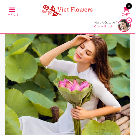
0
Have A Question?
Chat with us!