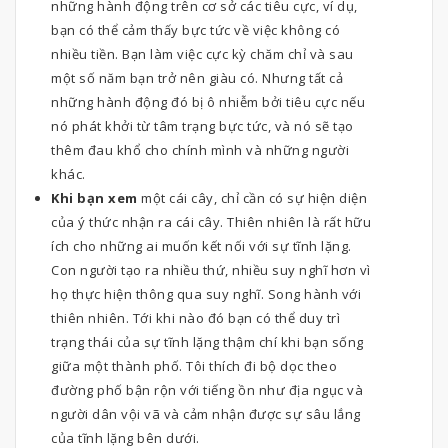
những hành động trên cơ sở các tiêu cực, ví dụ,
bạn có thể cảm thấy bực tức về việc không có
nhiều tiền. Bạn làm việc cực kỳ chăm chỉ và sau
một số năm bạn trở nên giàu có. Nhưng tất cả
những hành động đó bị ô nhiễm bởi tiêu cực nếu
nó phát khởi từ tâm trạng bực tức, và nó sẽ tạo
thêm đau khổ cho chính mình và những người
khác.
Khi bạn xem
một cái cây, chỉ cần có sự hiện diện
của ý thức nhận ra cái cây. Thiên nhiên là rất hữu
ích cho những ai muốn kết nối với sự tĩnh lặng.
Con người tạo ra nhiều thứ, nhiều suy nghĩ hơn vì
họ thực hiện thông qua suy nghĩ. Song hành với
thiên nhiên. Tới khi nào đó bạn có thể duy trì
trạng thái của sự tĩnh lặng thậm chí khi bạn sống
giữa một thành phố. Tôi thích đi bộ dọc theo
đường phố bận rộn với tiếng ồn như địa ngục và
người dân vội vã và cảm nhận được sự sâu lắng
của tĩnh lặng bên dưới.