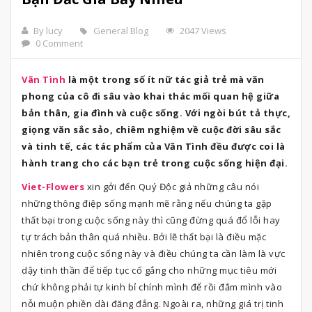
By lucy
General Blog
2047 Views
0 Comment
Vãn Tình
là một trong số ít nữ tác giả trẻ mà văn
phong của cô đi sâu vào khai thác mối quan hệ giữa
bản thân, gia đình và cuộc sống. Với ngòi bút tả thực,
giọng văn sắc sảo, chiêm nghiệm về cuộc đời sâu sắc
và tinh tế, các tác phẩm của Văn Tình đều được coi là
hành trang cho các bạn trẻ trong cuộc sống hiện đại.
Viet-Flowers
xin gởi đến Quý Độc giả những câu nói
những thông điệp sống mạnh mẽ rằng nếu chúng ta gặp
thất bại trong cuộc sống này thì cũng đừng quá đổ lỗi hay
tự trách bản thân quá nhiều. Bởi lẽ thất bại là điều mặc
nhiên trong cuộc sống này và điều chúng ta cần làm là vực
dậy tinh thần để tiếp tục cố gắng cho những mục tiêu mới
chứ không phải tự kinh bỉ chính mình để rồi đắm mình vào
nỗi muộn phiền dài đăng đẳng. Ngoài ra, những giá trị tinh