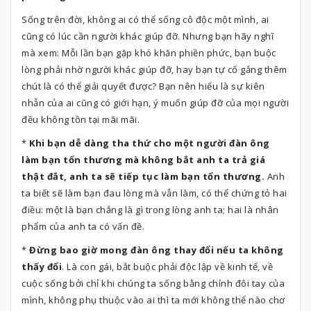
Sống trên đời, không ai có thể sống cô độc một mình, ai
cũng có lúc cần người khác giúp đỡ. Nhưng bạn hãy nghĩ
mà xem: Mỗi lần bạn gặp khó khăn phiền phức, bạn buộc
lòng phải nhờ người khác giúp đỡ, hay bạn tự cố gắng thêm
chút là có thể giải quyết được? Bạn nên hiểu là sự kiên
nhẫn của ai cũng có giới hạn, ý muốn giúp đỡ của mọi người
đều không tồn tại mãi mãi.
*
Khi bạn dễ dàng tha thứ cho một người đàn ông
làm bạn tổn thương mà không bắt anh ta trả giá
thật đắt, anh ta sẽ tiếp tục làm bạn tổn thương.
Anh
ta biết sẽ làm bạn đau lòng mà vẫn làm, có thể chứng tỏ hai
điều: một là bạn chẳng là gì trong lòng anh ta; hai là nhân
phẩm của anh ta có vấn đề.
*
Đừng bao giờ mong đàn ông thay đổi nếu ta không
thấy đổi
. Là con gái, bắt buộc phải độc lập về kinh tế, về
cuộc sống bởi chỉ khi chúng ta sống bằng chính đôi tay của
mình, không phụ thuộc vào ai thì ta mới không thể nào chơ