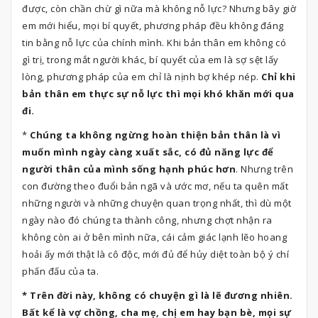
được, còn chần chừ gì nữa mà không nỗ lực? Nhưng bây giờ
em mới hiểu, mọi bí quyết, phương pháp đều không đáng
tin bằng nỗ lực của chính mình. Khi bản thân em không có
gì trị, trong mắt người khác, bí quyết của em là sợ sệt lấy
lòng, phương pháp của em chỉ là nịnh bợ khép nép.
Chỉ khi
bản thân em thực sự nỗ lực thì mọi khó khăn mới qua
đi.
*
Chúng ta không ngừng hoàn thiện bản thân là vì
muốn mình ngày càng xuất sắc, có đủ năng lực để
người thân của mình sống hạnh phúc hơn
. Nhưng trên
con đường theo đuổi bản ngã và ước mơ, nếu ta quên mất
những người và những chuyện quan trọng nhất, thì dù một
ngày nào đó chúng ta thành công, nhưng chợt nhận ra
không còn ai ở bên mình nữa, cái cảm giác lạnh lẽo hoang
hoải ấy mới thật là cô độc, mới đủ để hủy diệt toàn bộ ý chí
phấn đấu của ta.
* Trên đời này, không có chuyện gì là lẽ đương nhiên.
Bất kể là vợ chồng, cha mẹ, chị em hay bạn bè, mọi sự