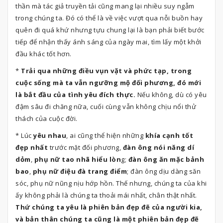
thần mà tác giả truyền tải cũng mang lại nhiều suy ngẫm
trong chúng ta. Đó có thể là về việc vượt qua nỗi buồn hay
quên đi quá khứ nhưng tựu chung lại là bạn phải biết bước
tiếp để nhận thấy ánh sáng của ngày mai, tìm lấy một khởi
đầu khác tốt hơn.
*
Trải qua những điều vụn vặt và phức tạp, trong
cuộc sống mà ta vẫn ngưỡng mộ đối phương, đó mới
là bắt đầu của tình yêu đích thực.
Nếu không, dù có yêu
đậm sâu đi chăng nữa, cuối cùng vẫn không chịu nổi thử
thách của cuộc đời.
* Lúc
yêu nhau
, ai cũng thể hiện những
khía cạnh tốt
đẹp nhất
trước mặt đối phương,
đàn ông nói năng dí
dỏm
,
phụ nữ tao nhã hiểu lòn
g;
đàn ông ăn mặc bảnh
bao
,
phụ nữ điệu đà trang điểm
; đàn ông dịu dàng săn
sóc, phụ nữ nũng nịu hớp hồn. Thế nhưng, chúng ta của khi
ấy không phải là chúng ta thoải mái nhất, chân thật nhất.
Thứ chúng ta yêu là phiên bản đẹp đẽ của người kia,
và bản thân chúng ta cũng là một phiên bản đẹp đẽ